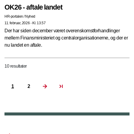
OK26 - aftale landet
HR-portalen
/
Nyhed
11. februar, 2026 - Kl. 13.57
Der har siden december været overenskomstforhandlinger
mellem Finansministeriet og centralorganisationerne, og der er
nu landet en aftale.
10 resultater
1
2