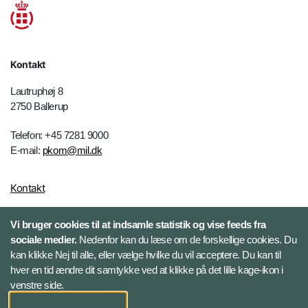
Kontakt
Lautruphøj 8
2750 Ballerup
Telefon: +45 7281 9000
E-mail:
pkom@mil.dk
Kontakt
Vi bruger cookies til at indsamle statistik og vise feeds fra
Følg HR-portalen
sociale medier.
Nedenfor kan du læse om de forskellige cookies. Du
kan klikke Nej til alle, eller vælge hvilke du vil acceptere. Du kan til
Facebook
hver en tid ændre dit samtykke ved at klikke på det lille kage-ikon i
venstre side.
LinkedIn