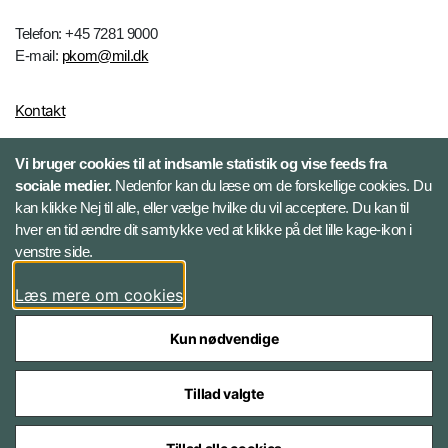
Telefon: +45 7281 9000
E-mail:
pkom@mil.dk
Kontakt
Vi bruger cookies til at indsamle statistik og vise feeds fra
Følg HR-portalen
sociale medier.
Nedenfor kan du læse om de forskellige cookies. Du
kan klikke Nej til alle, eller vælge hvilke du vil acceptere. Du kan til
Facebook
hver en tid ændre dit samtykke ved at klikke på det lille kage-ikon i
venstre side.
LinkedIn
Læs mere om cookies
Twitter
Kun nødvendige
Tillad valgte