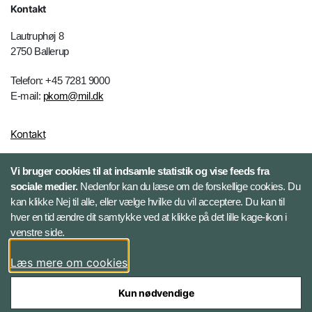
Kontakt
Lautruphøj 8
2750 Ballerup
Telefon: +45 7281 9000
E-mail:
pkom@mil.dk
Kontakt
Vi bruger cookies til at indsamle statistik og vise feeds fra
Følg HR-portalen
sociale medier.
Nedenfor kan du læse om de forskellige cookies. Du
kan klikke Nej til alle, eller vælge hvilke du vil acceptere. Du kan til
Facebook
hver en tid ændre dit samtykke ved at klikke på det lille kage-ikon i
venstre side.
LinkedIn
Læs mere om cookies
Twitter
Kun nødvendige