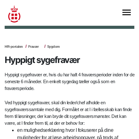
HR-portalen
Fravær
Sygdom
Hyppigt sygefravær
Hyppigt sygefravær er, hvis du har haft 4 fraværsperioder inden for de
seneste 6 måneder. En enkelt sygedag tæller også som en
fraværsperiode.
Ved hyppigt sygefravær, skal din leder/chef afholde en
sygefraværssamtale med dig. Formålet er at I i fællesskab kan finde
frem til løsninger, der kan bryde dit sygefraværsmønster. Det kan
være, at I finder frem til, at der er behov for:
e
n mulighedserklæring hvor I fokuserer på dine
muligheder for at løse arbejdsopgaver, på trods af