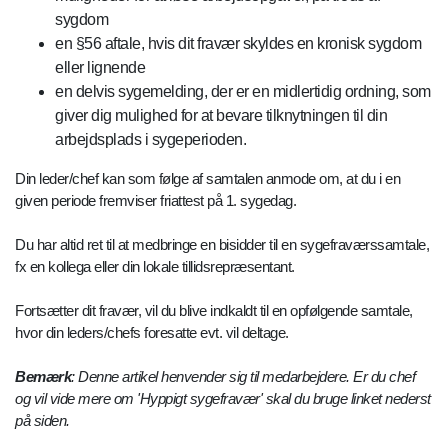
sygdom
e
n §56 aftale, hvis dit fravær skyldes en kronisk sygdom
eller lignende
e
n delvis sygemelding, der er en midlertidig ordning, som
giver dig mulighed for at bevare tilknytningen til din
arbejdsplads i sygeperioden.
Din leder/chef kan som følge af samtalen anmode om, at du i en
given periode fremviser friattest på 1. sygedag.
Du har altid ret til at medbringe en bisidder til en sygefraværssamtale,
fx en kollega eller din lokale tillidsrepræsentant.
Fortsætter dit fravær, vil du blive indkaldt til en opfølgende samtale,
hvor din leders/chefs foresatte evt. vil deltage.
Bemærk
: Denne artikel henvender sig til medarbejdere. Er du chef
og vil vide mere om 'Hyppigt sygefravær' skal du bruge linket nederst
på siden.