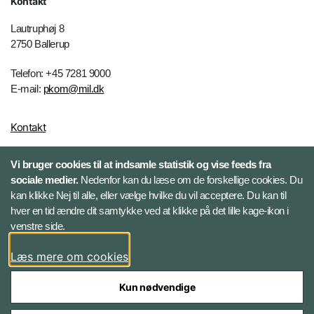
Kontakt
Lautruphøj 8
2750 Ballerup
Telefon: +45 7281 9000
E-mail:
pkom@mil.dk
Kontakt
Vi bruger cookies til at indsamle statistik og vise feeds fra
Følg HR-portalen
sociale medier.
Nedenfor kan du læse om de forskellige cookies. Du
kan klikke Nej til alle, eller vælge hvilke du vil acceptere. Du kan til
Facebook
hver en tid ændre dit samtykke ved at klikke på det lille kage-ikon i
venstre side.
LinkedIn
Læs mere om cookies
Twitter
Kun nødvendige