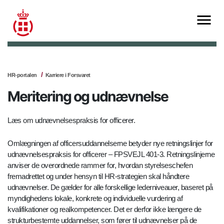
HR-portalen
Karriere i Forsvaret
Meritering og udnævnelse
Læs om udnævnelsespraksis for officerer.
Omlægningen af officersuddannelserne betyder nye retningslinjer for
udnævnelsespraksis for officerer – FPSVEJL 401-3. Retningslinjerne
anviser de overordnede rammer for, hvordan styrelseschefen
fremadrettet og under hensyn til HR-strategien skal håndtere
udnævnelser. De gælder for alle forskellige lederniveauer, baseret på
myndighedens lokale, konkrete og individuelle vurdering af
kvalifikationer og realkompetencer. Det er derfor ikke længere de
strukturbestemte uddannelser, som fører til udnævnelser på de