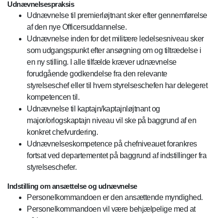
Udnævnelsespraksis
Udnævnelse til premierløjtnant sker efter gennemførelse
af den nye Officersuddannelse.
Udnævnelse inden for det militære ledelsesniveau sker
som udgangspunkt efter ansøgning om og tiltrædelse i
en ny stilling. I alle tilfælde kræver udnævnelse
forudgående godkendelse fra den relevante
styrelseschef eller til hvem styrelseschefen har delegeret
kompetencen til.
Udnævnelse til kaptajn/kaptajnløjtnant og
major/orlogskaptajn niveau vil ske på baggrund af en
konkret chefvurdering.
Udnævnelseskompetence på chefniveauet forankres
fortsat ved departementet på baggrund af indstillinger fra
styrelseschefer.
Indstilling om ansættelse og udnævnelse
Personelkommandoen er den ansættende myndighed.
Personelkommandoen vil være behjælpelige med at