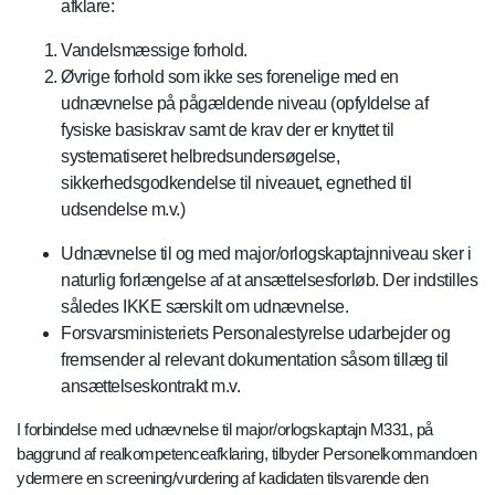
afklare:
Vandelsmæssige forhold.
Øvrige forhold som ikke ses forenelige med en
udnævnelse på pågældende niveau (opfyldelse af
fysiske basiskrav samt de krav der er knyttet til
systematiseret helbredsundersøgelse,
sikkerhedsgodkendelse til niveauet, egnethed til
udsendelse m.v.)
Udnævnelse til og med major/orlogskaptajnniveau sker i
naturlig forlængelse af at ansættelsesforløb. Der indstilles
således IKKE særskilt om udnævnelse.
Forsvarsministeriets Personalestyrelse udarbejder og
fremsender al relevant dokumentation såsom tillæg til
ansættelseskontrakt m.v.
I forbindelse med udnævnelse til major/orlogskaptajn M331, på
baggrund af realkompetenceafklaring, tilbyder Personelkommandoen
ydermere en screening/vurdering af kadidaten tilsvarende den