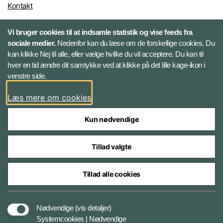
Kontakt
Vi bruger cookies til at indsamle statistik og vise feeds fra
Følg HR-portalen
sociale medier.
Nedenfor kan du læse om de forskellige cookies. Du
kan klikke Nej til alle, eller vælge hvilke du vil acceptere. Du kan til
Facebook
hver en tid ændre dit samtykke ved at klikke på det lille kage-ikon i
venstre side.
LinkedIn
Læs mere om cookies
Twitter
Kun nødvendige
Tillad valgte
Tillad alle cookies
Styrelser og myndigheder under Forsvarsministeriet
Nødvendige
(vis detaljer)
Systemcookies | Nødvendige