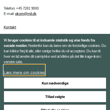
Telefon: +45 7281 9000
E-mail:
pkom@mil.dk
Kontakt
Vi bruger cookies til at indsamle statistik og vise feeds fra
Følg HR-portalen
sociale medier.
Nedenfor kan du læse om de forskellige cookies. Du
kan klikke Nej til alle, eller vælge hvilke du vil acceptere. Du kan til
Facebook
hver en tid ændre dit samtykke ved at klikke på det lille kage-ikon i
venstre side.
LinkedIn
Læs mere om cookies
Twitter
Kun nødvendige
Tillad valgte