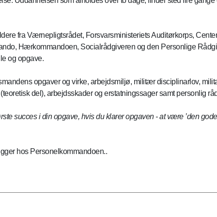
. Uddannelsen som afholdes over to dage, finder sted fire gange 
re fra Værnepligtsrådet, Forsvarsministeriets Auditørkorps, Center
do, Hærkommandoen, Socialrådgiveren og den Personlige Rådgiver
lle og opgave.
ndens opgaver og virke, arbejdsmiljø, militær disciplinarlov, militæ
(teoretisk del), arbejdsskader og erstatningssager samt personlig råd
ørste succes i din opgave, hvis du klarer opgaven - at være ’den god
 ligger hos Personelkommandoen..