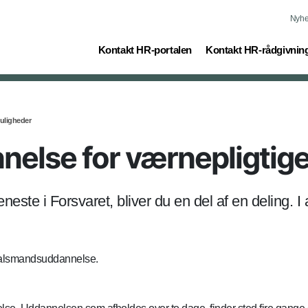
Nyhe
(current)
Kontakt HR-portalen
Kontakt HR-rådgivnin
ligheder
else for værnepligtig
eneste i Forsvaret, bliver du en del af en deling
 talsmandsuddannelse.