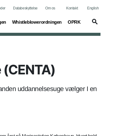
der
Databeskyttelse
Om os
Kontakt
English
gen
Whistleblowerordningen
OPRK
e (CENTA)
. I anden uddannelsesuge vælger I en