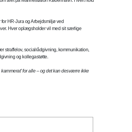
om året på Marinestation København. Hvert hold
 for HR-Jura og Arbejdsmiljø ved
. Hver oplægsholder vil med sit særlige
r straffelov, socialrådgivning, kommunikation,
givning og kollegastøtte.
e kammerat’ for alle – og det kan desværre ikke