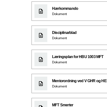
Hærkommando
Dokument
Disciplinarblad
Dokument
Læringsplan for HBU 1003 MFT
Dokument
Mentorordning ved V GHR og H
Dokument
MFT Smerter