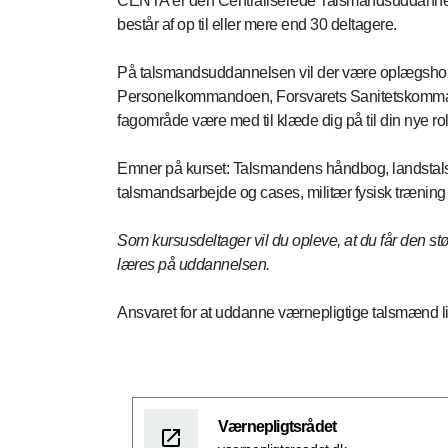
CENTA er den Centraliserede Talsmandsuddannelse
består af op til eller mere end 30 deltagere.
På talsmandsuddannelsen vil der være oplægsholde
Personelkommandoen, Forsvarets Sanitetskomman
fagområde være med til klæde dig på til din nye ro
Emner på kurset: Talsmandens håndbog, landstalsma
talsmandsarbejde og cases, militær fysisk træning 
Som kursusdeltager vil du opleve, at du får den st
læres på uddannelsen.
Ansvaret for at uddanne værnepligtige talsmænd
Værnepligtsrådet